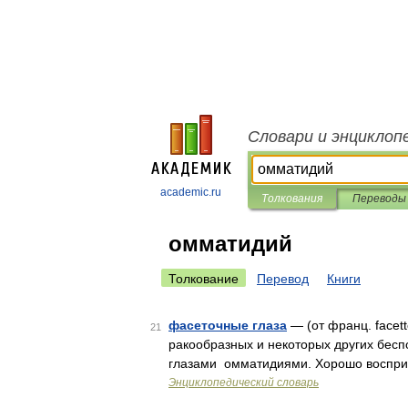
Словари и энциклоп
academic.ru
Толкования
Переводы
омматидий
Толкование
Перевод
Книги
фасеточные глаза
— (от франц. facet
21
ракообразных и некоторых других бес
глазами омматидиями. Хорошо воспри
Энциклопедический словарь