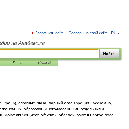
Запомнить сайт
Словарь на свой сайт
RU
едии на Академике
Найти!
Книги
Игры ⚽
te грань), сложные глаза, парный орган зрения насекомых,
позвоночных; образован многочисленными отдельными
нимают движущиеся объекты, обеспечивают широкое поле …