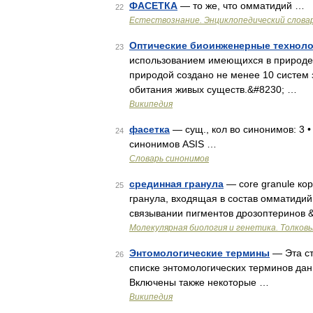
ФАСЕТКА
— то же, что омматидий …
22
Естествознание. Энциклопедический слова
Оптические биоинженерные технол
23
использованием имеющихся в природе 
природой создано не менее 10 систем 
обитания живых существ.&#8230; …
Википедия
фасетка
— сущ., кол во синонимов: 3 •
24
синонимов ASIS …
Словарь синонимов
срединная гранула
— core granule ко
25
гранула, входящая в состав омматидий
связывании пигментов дрозоптеринов &l
Молекулярная биология и генетика. Толковы
Энтомологические термины
— Эта ст
26
списке энтомологических терминов да
Включены также некоторые …
Википедия