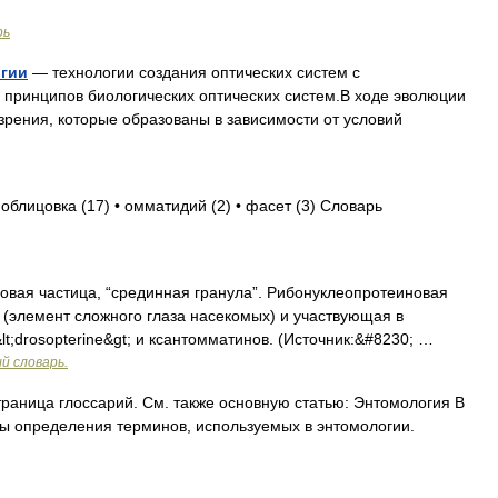
рь
огии
— технологии создания оптических систем с
принципов биологических оптических систем.В ходе эволюции
зрения, которые образованы в зависимости от условий
 облицовка (17) • омматидий (2) • фасет (3) Словарь
ровая частица, “срединная гранула”. Pибонуклеопротеиновая
 (элемент сложного глаза насекомых) и участвующая в
t;drosopterine&gt; и ксантомматинов. (Источник:&#8230; …
й словарь.
раница глоссарий. См. также основную статью: Энтомология В
ны определения терминов, используемых в энтомологии.