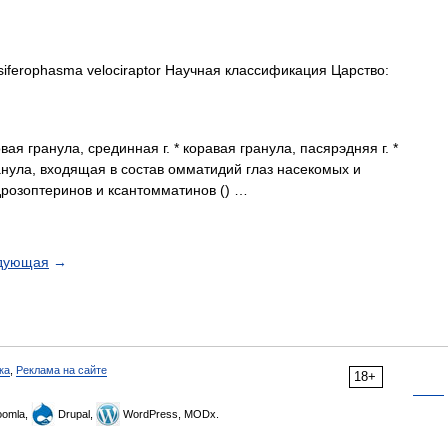
iferophasma velociraptor Научная классификация Царство:
ая гранула, срединная г. * коравая гранула, пасярэдняя г. *
анула, входящая в состав омматидий глаз насекомых и
розоптеринов и ксантомматинов () …
дующая
→
ка
,
Реклама на сайте
18+
omla,
Drupal,
WordPress, MODx.