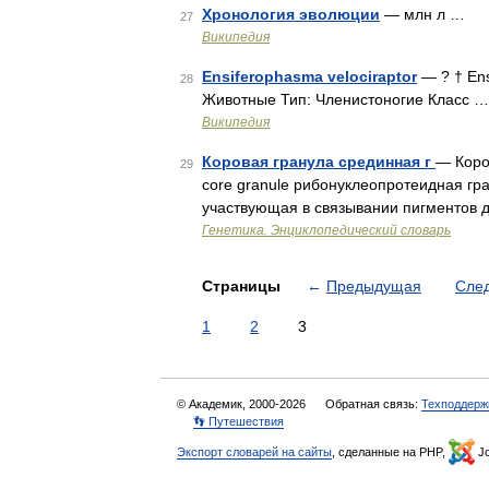
Хронология эволюции
— млн л …
27
Википедия
Ensiferophasma velociraptor
— ? † Ens
28
Животные Тип: Членистоногие Класс …
Википедия
Коровая гранула срединная г
— Коров
29
core granule рибонуклеопротеидная гр
участвующая в связывании пигментов д
Генетика. Энциклопедический словарь
Страницы
←
Предыдущая
Сле
1
2
3
© Академик, 2000-2026
Обратная связь:
Техподдерж
👣 Путешествия
Экспорт словарей на сайты
, сделанные на PHP,
Jo